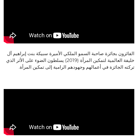
الفائزون بجائزة صاحبة السمو الملكي الأميرة سبيكة بنت إبراهيم آل
خليفة العالمية لتمكين المرأة (2019) يسلطون الضوء على الأثر الذي
تركته الجائزة في أعمالهم وجهودهم الرامية إلى تمكين المرأة.