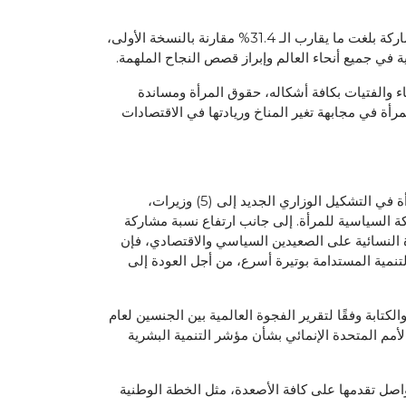
وأشيد بهذه المناسبة بالإقبال الكبير الذي حظيت به النسخة الثانية من الجائزة العالمية لتمكين المرأة، خاصة وأن نسبة زيادة المشاركة بلغت ما يقارب الـ 31.4% مقارنة بالنسخة الأولى،
 في جميع أنحاء العالم وإبراز قصص النجاح الملهمة.
ء والفتيات بكافة أشكاله، حقوق المرأة ومساندة
رأة في مجابهة تغير المناخ وريادتها في الاقتصادات
إن من الجوانب التي تستحق الإشادة، ما حققته المرأة البحرينية على مدى عقود من منجزات متواصلة، كان آخرها رفع تمثيل المرأة في التشكيل الوزاري الجديد إلى (5) وزيرات،
اركة السياسية للمرأة. إلى جانب ارتفاع نسبة مشاركة
لى (35%)، وبوجود مثل هذه الأمثلة الحية للقيادة النسائية على الصعيدين السياسي والاقتصادي، فإن
تنمية المستدامة بوتيرة أسرع، من أجل العودة إلى
الأولى في تحقيق التكافؤ بنسبة 100% في معدل معرفة القراءة والكتابة وفقًا لتقرير الفجوة العالمية بين الجنسين لعام
 والـ 35 على مستوى العالم وفقًا لتقرير برنامج الأمم المتحدة الإنمائي بشأن مؤشر التنمية البشرية
اصل تقدمها على كافة الأصعدة، مثل الخطة الوطنية