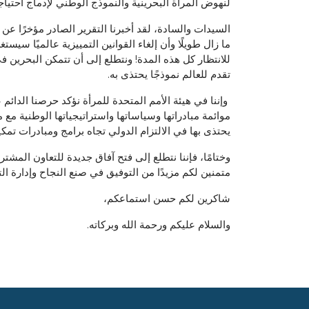
لنهوض المرأة البحرينية والنموذج الوطني لإدماج احتي
السيدات والسادة، لقد أخبرنا التقرير الصادر مؤخرًا ع
للانتظار كل هذه المدة! ونتطلع إلى أن تتمكن البحري
تقدم للعالم نموذجًا يحتذى به.
وإننا في هيئة الأمم المتحدة للمرأة نؤكد حرصنا الدا
موائمة مبادراتها وسياساتها واستراتيجياتها الوطنية مع
يحتذى بها في الالتزام الدولي تجاه برامج ومبادرات تمكين
وختامًا، فإننا نتطلع إلى فتح آفاق جديدة للتعاون المشت
متمنين لكم مزيدًا من التوفيق في صنع النجاح وإدارة ا
شاكرين لكم حسن استماعكم،
والسلام عليكم ورحمة الله وبركاته.