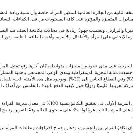
ادرات المتميزة والمؤثرة على كافة المستويات من قبل الكفاءات النسائية
يريا والبرازيل، وتضمنت جهودًا ريادية في مجالات مكافحة العنف ضد النسا
ه الإيجابي على المرأة والأطفال والأسرة، وأهمية الطاقة النظيفة ودور الم
ابات حرة جسدت متانة التجربة الديمقراطية ومدى الوعي المجتمعي بأهمية المش
المرأة البحرينية هذا العام في القطاع الحكومي إلى (56%) وفي القطاع الخاص إ
 تجربتها إقليميًا ودوليًا حول كيفية الدفع بالهدف الخامس من أهداف ال
وأغتنم هذه الفرصة لأهنئ مملكة البحرين بحصولها على المرتبة 
2022 الصادر عن المنتدى الاقتصادي العالمي، وحصولها على المرتبة الثانية عربيًا
ن تكافؤ الفرص بين الجنسين، ودعم وإدماج احتياجات وتطلعات المرأة لتو