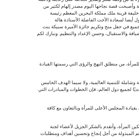
199 شهدت المرأة في هذه المملكة قفزات نوعية وأصبحت قصة نجاحها اليوم مصدر إلهام لكثير من
خليفة قرينة ملك مملكة البحرين المعظم رئيسة
 أيضا لسعادة الأخت الفاضلة الأستاذة هالة
لجميع في حفل منح وتكريم جائزة الأميرة سبيكة بنت
ذلك ضمن احتفالات المملكة بيوم المرأة البحرينية 2022، مقدرة لكم حفاوة الضيافة والاستقبال، وحسن الإعداد والتنظيم. ونبارك لكم
 للمرأة، من منطلق النهج والرؤى التي رسمتها القيادة
ًا وشريكًا بارزًا في إحراز التقدم نحو تحقيق أهداف التنمية المستدامة 2030 كأجندة طموحة وشاملة للتنمية العالمية، ولا سيما الهدف الخامس
يًا لجميع دول العالم، فإن الخطوات والمبادرات التي
قيادة المجلس الأعلى للمرأة وبالتعاون مع كافة
كين المرأة، وأتقدم بالشكر الجزيل لأعضاء لجنة
دهم المبذولة من أجل إنجاح وتحسين أهداف ومتطلبات