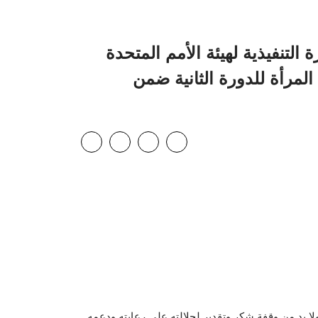
التنفيذية لهيئة الأمم المتحدة
المرأة للدورة الثانية ضمن
LinkedIn
Email
Twitter
Facebook
 بد من وقفة شكر وتقدير لجلالته على رعايته ودعمه