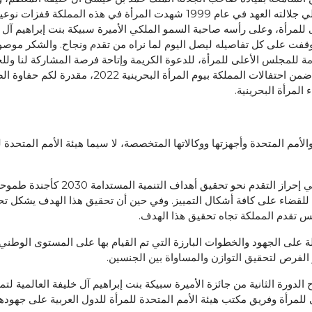
لكل ما تحقق للمرأة البحرينية من تقدم ورفعة، فمنذ تولي جلالته العهد في عام 9
 للمرأة، وعلى رأسه صاحبة السمو الملكي الأميرة سبيكة بنت إبراهيم آل 
وقفت على كل تفاصيله ليصل اليوم لما نراه من تقدم ونجاح. والشكر موصول
امة للمجلس الأعلى للمرأة، للدعوة الكريمة وإتاحة فرصة المشاركة لنا ول
إبراهيم العالمية لتمكين المرأة في دورتها الثانية، و
المرأة البحرينية.
الأمم المتحدة وأجهزتها ووكالاتها المتخصصة، لا سيما هيئة الأمم المتحدة
فلطالما كانت مملكة البحرين نصيرًا قوي
هم للقضاء على كافة أشكال التمييز. وفي حين أن تحقيق هذا الهدف يشكل تحد
كس تقدم المملكة تجاه تحقيق هذا الهدف.
على الجهود والخطوات البارزة التي تم القيام بها على المستوى الوطني ب
الفرص لتحقيق التوازن والمساواة بين الجنسين.
لدورة الثانية من جائزة الأميرة سبيكة بنت إبراهيم آل خليفة العالمية لتم
 للمرأة وفريق مكتب هيئة الأمم المتحدة للمرأة للدول العربية على جهو